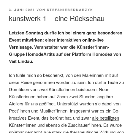
VERÖFFENTLICHT
3. JUNI 2021
VON
STEFANIEBEDNARZYK
AM
kunstwerk 1 – eine Rückschau
Letzten Sonntag durfte ich bei einem ganz besonderen
Event mitwirken: einer interaktiven
online-live
Vernissage
. Veranstalter war die Künstler*innen-
Gruppe HomodeArtits auf der Plattform Homodea von
Veit Lindau.
Ich fühle mich so beschenkt, von den Malerinnen mit auf
diese Reise genommen worden zu sein. Ich durfte
Texte zu
Gemälden
von zwei Künstlerinnen beisteuern. Neun
Künstlerinnen haben auf Zoom zwei Stunden lang ihre
Ateliers für uns geöffnet. Unterstützt wurden sie dabei von
Poet*innen und Musiker*innen. Insgesamt war es ein Co-
kreatives Event, das berührt hat, und zwar
alle beteiligten
Künster*innen
und ebenso die Zuschauer*innen. Es wurde
spürbar gemacht, wie stark die therapeutische Wirkung von