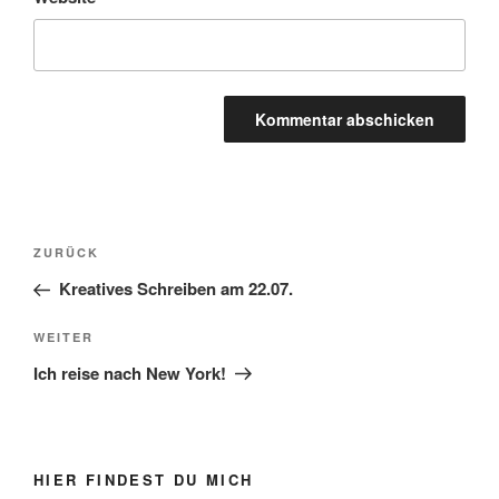
Beitragsnavigation
Vorheriger
ZURÜCK
Beitrag
Kreatives Schreiben am 22.07.
Nächster
WEITER
Beitrag
Ich reise nach New York!
HIER FINDEST DU MICH