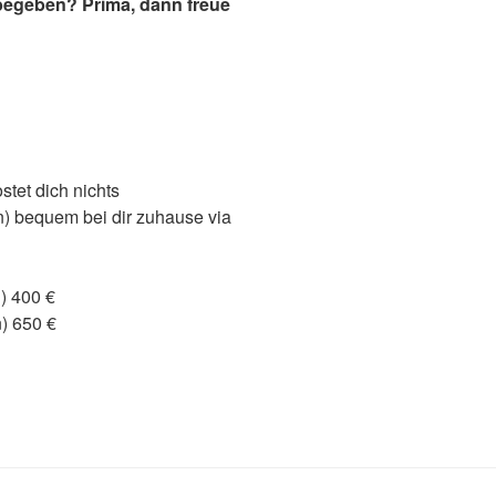
 begeben? Prima, dann freue
tet dich nichts
) bequem bei dir zuhause via
) 400 €
) 650 €