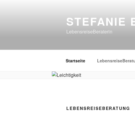
Zum
Inhalt
STEFANIE
springen
LebensreiseBeraterin
Startseite
LebensreiseBerat
LEBENSREISEBERATUNG