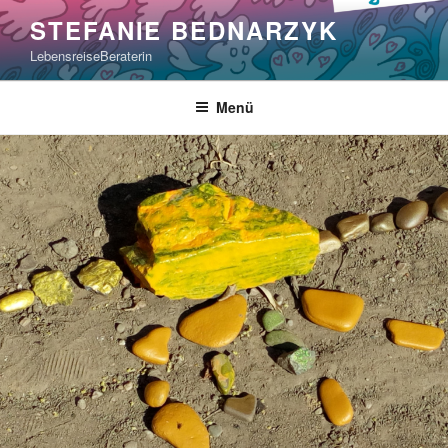
Zum
STEFANIE BEDNARZYK
Inhalt
LebensreiseBeraterin
springen
Menü