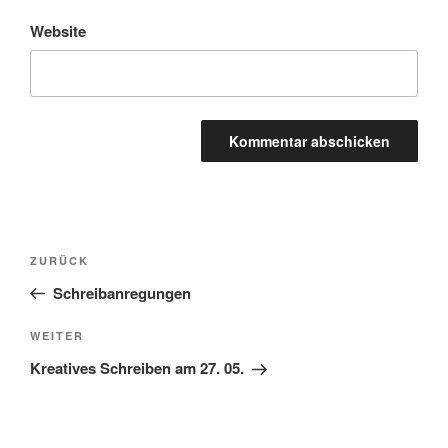
Website
Beitragsnavigation
Vorheriger
ZURÜCK
Beitrag
Schreibanregungen
Nächster
WEITER
Beitrag
Kreatives Schreiben am 27. 05.