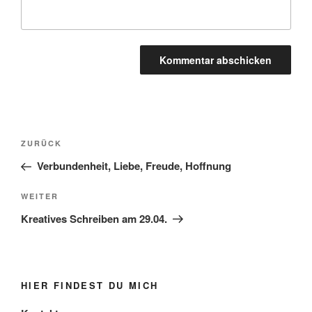
Beitragsnavigation
Vorheriger
ZURÜCK
Beitrag
Verbundenheit, Liebe, Freude, Hoffnung
Nächster
WEITER
Beitrag
Kreatives Schreiben am 29.04.
HIER FINDEST DU MICH