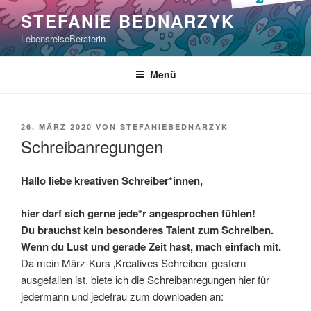
Zum
STEFANIE BEDNARZYK
Inhalt
LebensreiseBeraterin
springen
Menü
VERÖFFENTLICHT
26. MÄRZ 2020
VON
STEFANIEBEDNARZYK
AM
Schreibanregungen
Hallo liebe kreativen Schreiber*innen,
hier darf sich gerne jede*r angesprochen fühlen!
Du brauchst kein besonderes Talent zum Schreiben.
Wenn du Lust und gerade Zeit hast, mach einfach mit.
Da mein März-Kurs ‚Kreatives Schreiben‘ gestern
ausgefallen ist, biete ich die Schreibanregungen hier für
jedermann und jedefrau zum downloaden an: