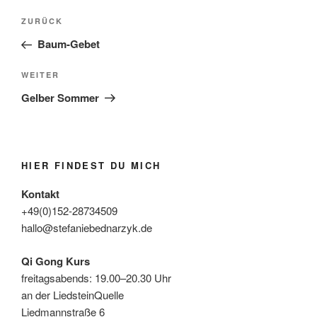
Beitragsnavigation
Vorheriger
ZURÜCK
Beitrag
Baum-Gebet
Nächster
WEITER
Beitrag
Gelber Sommer
HIER FINDEST DU MICH
Kontakt
+49(0)152-28734509
hallo@stefaniebednarzyk.de
Qi Gong Kurs
freitagsabends: 19.00–20.30 Uhr
an der LiedsteinQuelle
Liedmannstraße 6