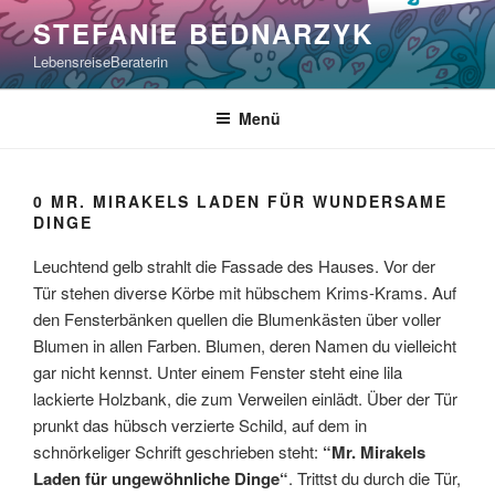
Zum
STEFANIE BEDNARZYK
Inhalt
LebensreiseBeraterin
springen
Menü
0 MR. MIRAKELS LADEN FÜR WUNDERSAME
DINGE
Leuchtend gelb strahlt die Fassade des Hauses. Vor der
Tür stehen diverse Körbe mit hübschem Krims-Krams. Auf
den Fensterbänken quellen die Blumenkästen über voller
Blumen in allen Farben. Blumen, deren Namen du vielleicht
gar nicht kennst. Unter einem Fenster steht eine lila
lackierte Holzbank, die zum Verweilen einlädt. Über der Tür
prunkt das hübsch verzierte Schild, auf dem in
schnörkeliger Schrift geschrieben steht:
“Mr. Mirakels
Laden für ungewöhnliche Dinge“
. Trittst du durch die Tür,