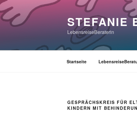
Zum
Inhalt
STEFANIE
springen
LebensreiseBeraterin
Startseite
LebensreiseBerat
GESPRÄCHSKREIS FÜR EL
KINDERN MIT BEHINDERU